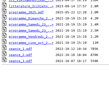
ici_VietnamFestival_..>
litterature_IciVietn..>
programme_2025.pdf
programme_Dimanche_2..>
programme_Samedi_23_..>
programme_Samedi_23_..>
programme_Vendredi_2..>
programme_cine_oct_2..>
seance_1.pdf
seance_2.pdf
seance_3.pdf