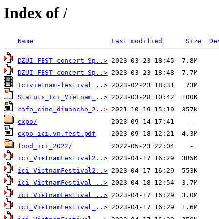
Index of /
Name
Last modified
Size
De
DZUI-FEST-concert-Sp..>
DZUI-FEST-concert-Sp..>
Icivietnam-festival_..>
Statuts_Ici_Vietnam_..>
cafe_cine_dimanche_2..>
expo/
expo_ici.vn.fest.pdf
food_ici_2022/
ici_VietnamFestival2..>
ici_VietnamFestival2..>
ici_VietnamFestival_..>
ici_VietnamFestival_..>
ici_VietnamFestival_..>